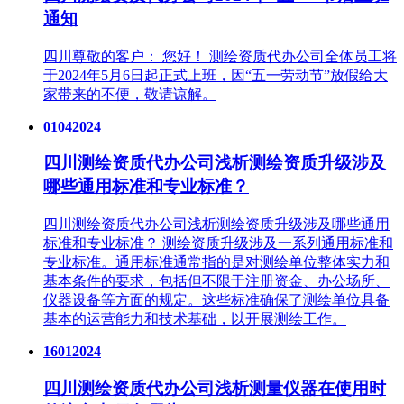
通知
四川尊敬的客户： 您好！ 测绘资质代办公司全体员工将
于2024年5月6日起正式上班，因“五一劳动节”放假给大
家带来的不便，敬请谅解。
01
04
2024
四川测绘资质代办公司浅析测绘资质升级涉及
哪些通用标准和专业标准？
四川测绘资质代办公司浅析测绘资质升级涉及哪些通用
标准和专业标准？ 测绘资质升级涉及一系列通用标准和
专业标准。通用标准通常指的是对测绘单位整体实力和
基本条件的要求，包括但不限于注册资金、办公场所、
仪器设备等方面的规定。这些标准确保了测绘单位具备
基本的运营能力和技术基础，以开展测绘工作。
16
01
2024
四川测绘资质代办公司浅析测量仪器在使用时