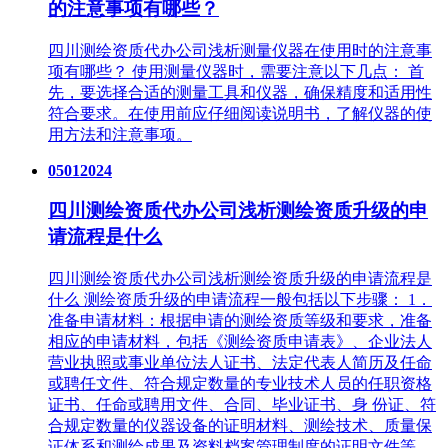
的注意事项有哪些？
四川测绘资质代办公司浅析测量仪器在使用时的注意事
项有哪些？ 使用测量仪器时，需要注意以下几点： 首
先，要选择合适的测量工具和仪器，确保精度和适用性
符合要求。在使用前应仔细阅读说明书，了解仪器的使
用方法和注意事项。
05
01
2024
四川测绘资质代办公司浅析测绘资质升级的申
请流程是什么
四川测绘资质代办公司浅析测绘资质升级的申请流程是
什么 测绘资质升级的申请流程一般包括以下步骤： 1．
准备申请材料：根据申请的测绘资质等级和要求，准备
相应的申请材料，包括《测绘资质申请表》、企业法人
营业执照或事业单位法人证书、法定代表人简历及任命
或聘任文件、符合规定数量的专业技术人员的任职资格
证书、任命或聘用文件、合同、毕业证书、身 份证、符
合规定数量的仪器设备的证明材料、测绘技术、质量保
证体系和测绘成果及资料档案管理制度的证明文件等。